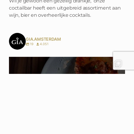
Wil je gewoon een gezellig drankje, onze
coctailbar heeft een uitgebreid assortiment aan
wijn, bier en overheerlijke cocktails.
GIA.AMSTERDAM
19
4.051
Onze iconische coquilles zijn vernieuwd: rijker
...
17
0